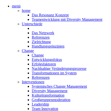
menü
home
Das Resonanz Konzept
Teamentwicklung mit Diversity Management
Unterschiede
Das Netzwerk
Referenzen
Zielrichtung
Handlungsprinzipien
Change
Change
Entwicklungsfokus
Erfolgsfaktoren
Nachhaltige Veränderungsprozesse
Transformationen im System
Referenzen
Interventionen
Systemisches Change Management
Diversity Management
Kulturtransformation
Großgruppenmoderation
Leadership
Team Innovation